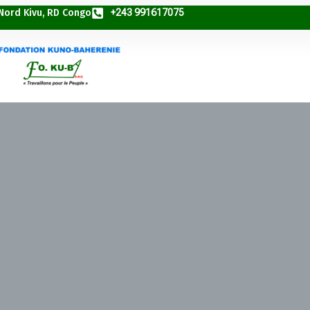
 Nord Kivu, RD Congo
+243 991617075