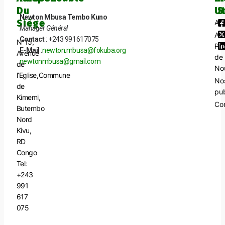
Du
Ut
S
Newton Mbusa Tembo Kuno
Siège
Acc
Manager Général
A
Contact
: +243 991617075
N°15,
Pr
E-Mail
:
newton.mbusa@fokuba.org
Avenue
de
newtonmbusa@gmail.com
de
No
l’Eglise,Commune
No
de
pub
Kimemi,
Co
Butembo
Nord
Kivu,
RD
Congo
Tel:
+243
991
617
075