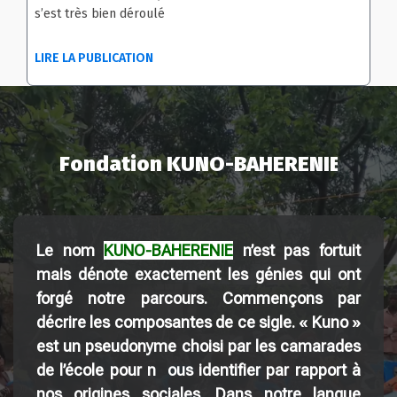
s’est très bien déroulé
LIRE LA PUBLICATION
F
o
n
d
a
t
i
o
n
K
U
N
O
-
B
A
H
E
R
E
N
Le nom
KUNO-BAHERENIE
n’est pas fortuit
mais dénote exactement les génies qui ont
forgé notre parcours. Commençons par
décrire les composantes de ce sigle. «
Kuno
»
est un pseudonyme choisi par les camarades
de l’école pour n ous identifier par rapport à
nos origines sociales. Dans notre langue